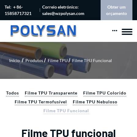
Tel: ＋86-
Correio eletrónico:
Obter um
15858717321
sales@wzpolysan.com
orçamento
Início
Produtos
Filme TPU
Filme TPU Funcional
Todos
Filme TPU Transparente
Filme TPU Colorido
Filme TPU Termofusível
Filme TPU Nebuloso
Filme TPU Funcional
Filme TPU funcional