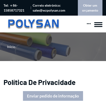
Tel: ＋86-
Correio eletrónico:
Obter um
15858717321
sales@wzpolysan.com
orçamento
Início
Política De Privacidade
Enviar pedido de informação