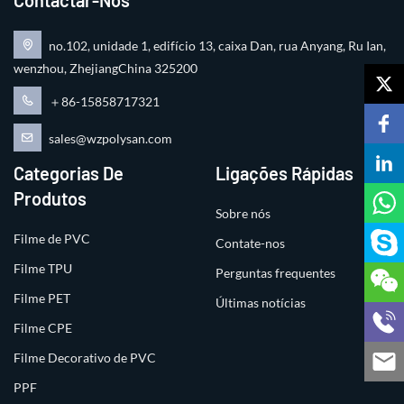
no.102, unidade 1, edifício 13, caixa Dan, rua Anyang, Ru Ian,
wenzhou, ZhejiangChina 325200
＋86-15858717321
sales@wzpolysan.com
Categorias De
Ligações Rápidas
Produtos
Sobre nós
Filme de PVC
Contate-nos
Filme TPU
Perguntas frequentes
Filme PET
Últimas notícias
Filme CPE
Filme Decorativo de PVC
PPF