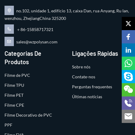
no.102, unidade 1, edifício 13, caixa Dan, rua Anyang, Ru Ian,
wenzhou, ZhejiangChina 325200
＋86-15858717321
sales@wzpolysan.com
Categorias De
Ligações Rápidas
Produtos
Sobre nós
Filme de PVC
Contate-nos
Filme TPU
Perguntas frequentes
Filme PET
Últimas notícias
Filme CPE
Filme Decorativo de PVC
PPF
Filme EVA