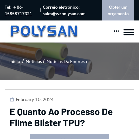
Tel: ＋86-
Correio eletrónico:
Obter um
15858717321
sales@wzpolysan.com
orçamento
Início
Notícias
Notícias Da Empresa
February 10, 2024
E Quanto Ao Processo De
Filme Blister TPU?